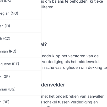
sh (DK)
door de speler in staat is om balans te behouden, kritieke
ging en aanval te faciliteren.
egian (NO)
sh (FI)
h (CZ)
lder in het voetbal?
nian (RO)
 in het voetbal, met de nadruk op het verstoren van de
rsteuning aan zowel de verdediging als het middenveld.
uguese (PT)
ht, fysieke kracht en technische vaardigheden om dekking te
k (GR)
een defensieve middenvelder
rian (BG)
r de achterlijn, belast met het onderbreken van aanvallen
ze speler dient vaak als schakel tussen verdediging en
h (BE)