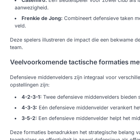
aanwezigheid.
Frenkie de Jong:
Combineert defensieve taken met
veld.
Deze spelers illustreren de impact die een bekwame d
team.
Veelvoorkomende tactische formaties me
Defensieve middenvelders zijn integraal voor verschill
opstellingen zijn:
4-2-3-1:
Twee defensieve middenvelders bieden stabi
4-3-3:
Eén defensieve middenvelder verankert het
3-5-2:
Een defensieve middenvelder helpt het midd
Deze formaties benadrukken het strategische belang v
teambalans en effectiviteit in zowel defensieve als offe