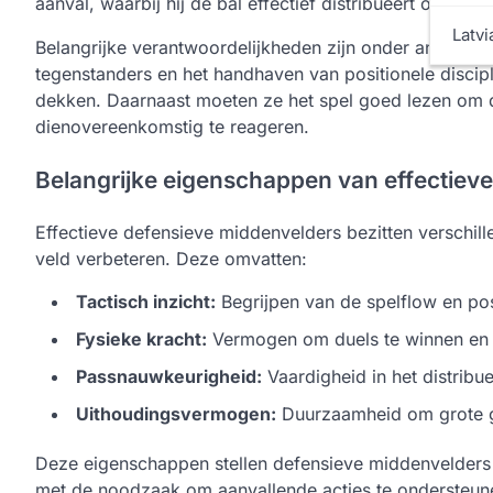
aanval, waarbij hij de bal effectief distribueert om aan
Latvi
Belangrijke verantwoordelijkheden zijn onder andere h
tegenstanders en het handhaven van positionele discip
dekken. Daarnaast moeten ze het spel goed lezen o
dienovereenkomstig te reageren.
Belangrijke eigenschappen van effectiev
Effectieve defensieve middenvelders bezitten verschill
veld verbeteren. Deze omvatten:
Tactisch inzicht:
Begrijpen van de spelflow en po
Fysieke kracht:
Vermogen om duels te winnen en 
Passnauwkeurigheid:
Vaardigheid in het distribue
Uithoudingsvermogen:
Duurzaamheid om grote ge
Deze eigenschappen stellen defensieve middenvelders i
met de noodzaak om aanvallende acties te ondersteun