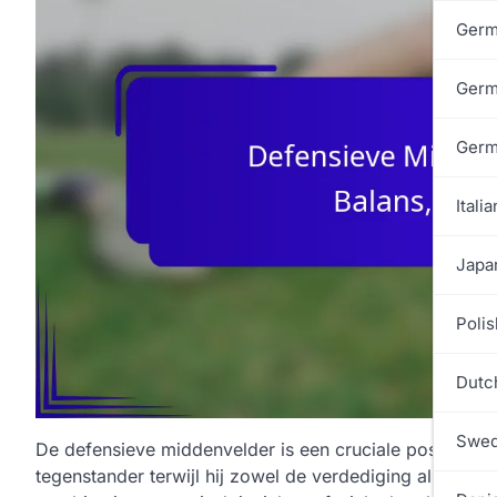
Germ
Germ
Germ
Italia
Japa
Polis
Dutc
Swed
De defensieve middenvelder is een cruciale positie in h
tegenstander terwijl hij zowel de verdediging als het m