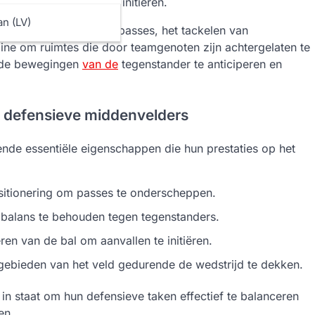
vallende bewegingen te initiëren.
an (LV)
et onderscheppen van passes, het tackelen van
line om ruimtes die door teamgenoten zijn achtergelaten te
m de bewegingen
van de
tegenstander te anticiperen en
e defensieve middenvelders
ende essentiële eigenschappen die hun prestaties op het
sitionering om passes te onderscheppen.
balans te behouden tegen tegenstanders.
ren van de bal om aanvallen te initiëren.
bieden van het veld gedurende de wedstrijd te dekken.
n staat om hun defensieve taken effectief te balanceren
en.