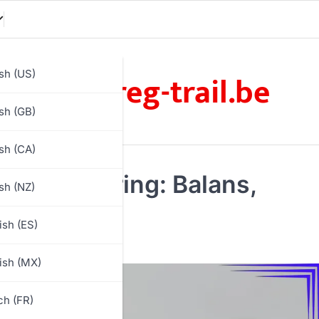
touareg-trail.be
sh (US)
sh (GB)
sh (CA)
Positionering: Balans,
sh (NZ)
ish (ES)
ish (MX)
ch (FR)