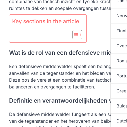
Dani
combinatie van tactisch inzicht en fysieke kracht, waar
ruimtes te dekken en soepele overgangen tussen verdedi
Norw
Key sections in the article:
Finni
Czec
Wat is de rol van een defensieve middenve
Roma
Een defensieve middenvelder speelt een belangrijke rol
aanvallen van de tegenstander en het bieden van onde
Port
Deze positie vereist een combinatie van tactisch inzic
balanceren en overgangen te faciliteren.
Gree
Definitie en verantwoordelijkheden van 
Bulga
De defensieve middenvelder fungeert als een schild voo
van de tegenstander en het heroveren van balbezit. De
Dutc