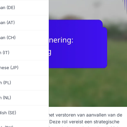
an (DE)
an (AT)
an (CH)
n (IT)
nese (JP)
h (PL)
h (NL)
ish (SE)
et voetbal, belast met het verstoren van aanvallen van de
iddenveld ondersteunt. Deze rol vereist een strategische