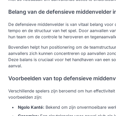
Belang van de defensieve middenvelder i
De defensieve middenvelder is van vitaal belang voor 
tempo en de structuur van het spel. Door aanvallen va
hun team om de controle te heroveren en tegenaanvalle
Bovendien helpt hun positionering om de teamstructu
aanvallers zich kunnen concentreren op aanvallen zon
Deze balans is cruciaal voor het handhaven van een soli
aanval.
Voorbeelden van top defensieve middenv
Verschillende spelers zijn beroemd om hun effectivitei
voorbeelden zijn:
Ngolo Kanté:
Bekend om zijn onvermoeibare werke
Casemiro:
Een sleutelspeler voor zowel club als la