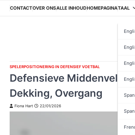
Skip
CONTACT
OVER ONS
ALLE INHOUD
HOMEPAGINA
TAAL
to
content
Engli
Engli
Engli
SPELERPOSITIONERING IN DEFENSIEF VOETBAL
Defensieve Middenvelder 
Engli
Dekking, Overgang
Span
Fiona Hart
22/01/2026
Span
Fren